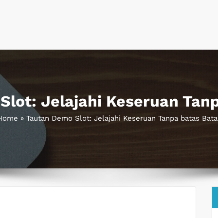
lot: Jelajahi Keseruan Tan
Home
»
Tautan Demo Slot: Jelajahi Keseruan Tanpa batas Bata