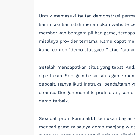
Untuk memasuki tautan demonstrasi permai
kamu lakukan ialah menemukan website pen
memberikan beragam pilihan game, terdapa
misalnya provider ternama. Kamu dapat mel
kunci contoh "demo slot gacor" atau "taut
Setelah mendapatkan situs yang tepat, And
diperlukan. Sebagian besar situs game mem
deposit. Hanya ikuti instruksi pendaftaran y
diminta. Dengan memiliki profil aktif, kam
demo terbaik.
Sesudah profil kamu aktif, temukan bagian 
mencari game misalnya demo mahjong wins