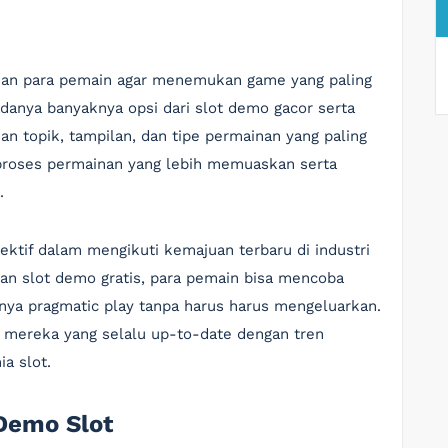
kan para pemain agar menemukan game yang paling
danya banyaknya opsi dari slot demo gacor serta
 topik, tampilan, dan tipe permainan yang paling
 proses permainan yang lebih memuaskan serta
.
ektif dalam mengikuti kemajuan terbaru di industri
 slot demo gratis, para pemain bisa mencoba
ya pragmatic play tanpa harus harus mengeluarkan.
 mereka yang selalu up-to-date dengan tren
ia slot.
Demo Slot