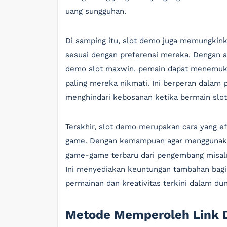
uang sungguhan.
Di samping itu, slot demo juga memungkin
sesuai dengan preferensi mereka. Dengan a
demo slot maxwin, pemain dapat menemukan
paling mereka nikmati. Ini berperan dalam
menghindari kebosanan ketika bermain slot
Terakhir, slot demo merupakan cara yang ef
game. Dengan kemampuan agar menggunakan
game-game terbaru dari pengembang misaln
Ini menyediakan keuntungan tambahan bagi
permainan dan kreativitas terkini dalam dun
Metode Memperoleh Link 