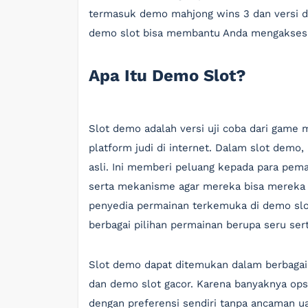
termasuk demo mahjong wins 3 dan versi 
demo slot bisa membantu Anda mengakses
Apa Itu Demo Slot?
Slot demo adalah versi uji coba dari game
platform judi di internet. Dalam slot demo
asli. Ini memberi peluang kepada para pe
serta mekanisme agar mereka bisa mereka 
penyedia permainan terkemuka di demo slot
berbagai pilihan permainan berupa seru se
Slot demo dapat ditemukan dalam berbagai 
dan demo slot gacor. Karena banyaknya op
dengan preferensi sendiri tanpa ancaman ua