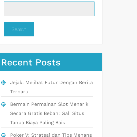
Search
Recent Posts
Jejak: Melihat Futur Dengan Berita
Terbaru
Bermain Permainan Slot Menarik
Secara Gratis Beban: Gali Situs
Tanpa Biaya Paling Baik
Poker V: Strategi dan Tips Menang