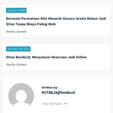
January 1, 2026
Bermain Permainan Slot Menarik Secara Gratis Beban: Gali
Situs Tanpa Biaya Paling Baik
Berita Games
December 28, 2025
Situs BandarQ: Menyelami Keseruan Judi Online
Berita Games
Written by:
fOT8EJXjf0m8ov5
View All Posts