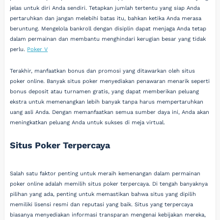
jelas untuk diri Anda sendiri. Tetapkan jumlah tertentu yang siap Anda
pertaruhkan dan jangan melebihi batas itu, bahkan ketika Anda merasa
beruntung. Mengelola bankroll dengan disiplin dapat menjaga Anda tetap
dalam permainan dan membantu menghindari kerugian besar yang tidak
perlu.
Poker V
Terakhir, manfaatkan bonus dan promosi yang ditawarkan oleh situs
poker online. Banyak situs poker menyediakan penawaran menarik seperti
bonus deposit atau turnamen gratis, yang dapat memberikan peluang
ekstra untuk memenangkan lebih banyak tanpa harus mempertaruhkan
uang asli Anda. Dengan memanfaatkan semua sumber daya ini, Anda akan
meningkatkan peluang Anda untuk sukses di meja virtual.
Situs Poker Terpercaya
Salah satu faktor penting untuk meraih kemenangan dalam permainan
poker online adalah memilih situs poker terpercaya. Di tengah banyaknya
pilihan yang ada, penting untuk memastikan bahwa situs yang dipilih
memiliki lisensi resmi dan reputasi yang baik. Situs yang terpercaya
biasanya menyediakan informasi transparan mengenai kebijakan mereka,