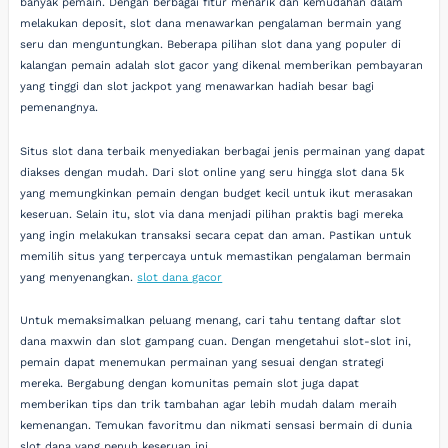
banyak pemain. Dengan berbagai fitur menarik dan kemudahan dalam
melakukan deposit, slot dana menawarkan pengalaman bermain yang
seru dan menguntungkan. Beberapa pilihan slot dana yang populer di
kalangan pemain adalah slot gacor yang dikenal memberikan pembayaran
yang tinggi dan slot jackpot yang menawarkan hadiah besar bagi
pemenangnya.
Situs slot dana terbaik menyediakan berbagai jenis permainan yang dapat
diakses dengan mudah. Dari slot online yang seru hingga slot dana 5k
yang memungkinkan pemain dengan budget kecil untuk ikut merasakan
keseruan. Selain itu, slot via dana menjadi pilihan praktis bagi mereka
yang ingin melakukan transaksi secara cepat dan aman. Pastikan untuk
memilih situs yang terpercaya untuk memastikan pengalaman bermain
yang menyenangkan.
slot dana gacor
Untuk memaksimalkan peluang menang, cari tahu tentang daftar slot
dana maxwin dan slot gampang cuan. Dengan mengetahui slot-slot ini,
pemain dapat menemukan permainan yang sesuai dengan strategi
mereka. Bergabung dengan komunitas pemain slot juga dapat
memberikan tips dan trik tambahan agar lebih mudah dalam meraih
kemenangan. Temukan favoritmu dan nikmati sensasi bermain di dunia
slot dana yang penuh keseruan ini.