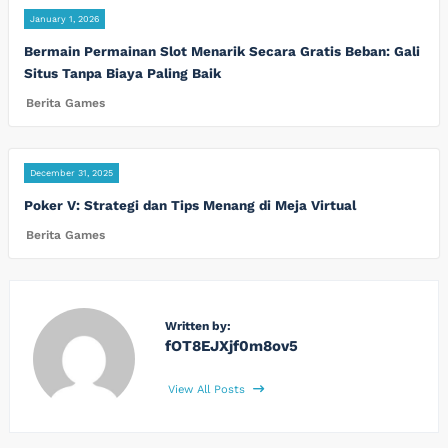
January 1, 2026
Bermain Permainan Slot Menarik Secara Gratis Beban: Gali
Situs Tanpa Biaya Paling Baik
Berita Games
December 31, 2025
Poker V: Strategi dan Tips Menang di Meja Virtual
Berita Games
Written by:
fOT8EJXjf0m8ov5
View All Posts