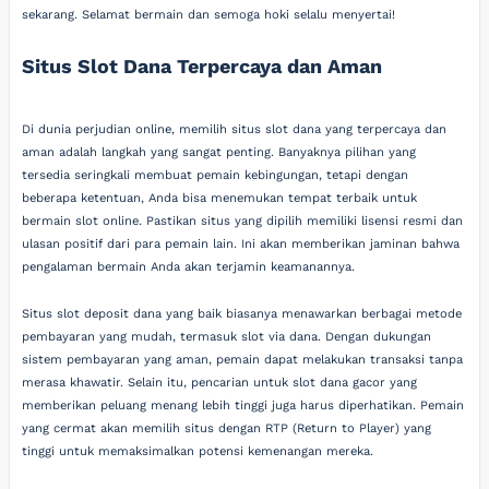
sekarang. Selamat bermain dan semoga hoki selalu menyertai!
Situs Slot Dana Terpercaya dan Aman
Di dunia perjudian online, memilih situs slot dana yang terpercaya dan
aman adalah langkah yang sangat penting. Banyaknya pilihan yang
tersedia seringkali membuat pemain kebingungan, tetapi dengan
beberapa ketentuan, Anda bisa menemukan tempat terbaik untuk
bermain slot online. Pastikan situs yang dipilih memiliki lisensi resmi dan
ulasan positif dari para pemain lain. Ini akan memberikan jaminan bahwa
pengalaman bermain Anda akan terjamin keamanannya.
Situs slot deposit dana yang baik biasanya menawarkan berbagai metode
pembayaran yang mudah, termasuk slot via dana. Dengan dukungan
sistem pembayaran yang aman, pemain dapat melakukan transaksi tanpa
merasa khawatir. Selain itu, pencarian untuk slot dana gacor yang
memberikan peluang menang lebih tinggi juga harus diperhatikan. Pemain
yang cermat akan memilih situs dengan RTP (Return to Player) yang
tinggi untuk memaksimalkan potensi kemenangan mereka.