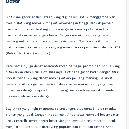
Besar
Slot dana gacor adalah istilah yang digunakan untuk menggambarkan
mesin slot yang memiliki tingkat kemenangan tinggi. Banyak pemain
mencari informasi tentang slot dana gacor karena potensi untuk
mendapatkan kemenangan besar. Dengan memilih slot yang tepat,
peluang untuk meraih jackpot semakin besar. Oleh karena itu, penting
untuk mencari situs slot dana yang menawarkan permainan dengan RTP
(Return to Player) yang tinggi.
Para pemain juga dapat memanfaatkan berbagai promo dan bonus yang
ditawarkan oleh situs slot. Biasanya, slot dana gacor hadir dengan fitur
bonus menarik yang dapat meningkatkan peluang menang. Selain itu,
beberapa situs juga memberikan akses ke permainan slot yang bisa
dimainkan dengan deposit minim, yang membuatnya semakin mudah
diakses oleh semua kalangan.
Bagi Anda yang ingin mencoba peruntungan, slot dana 5k bisa menjadi
pilihan yang ideal. Dengan modal kecil, Anda tetap memiliki kesempatan
untuk meraih kemenangan besar. Jangan lewatkan kesempatan untuk
menjelajahi daftar slot dana yang populer dan temukan favorit Anda