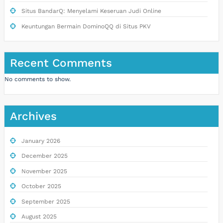
Situs BandarQ: Menyelami Keseruan Judi Online
Keuntungan Bermain DominoQQ di Situs PKV
Recent Comments
No comments to show.
Archives
January 2026
December 2025
November 2025
October 2025
September 2025
August 2025