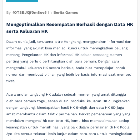
By
fOT8EJXjf0m8ov5
In
Berita Games
Mengoptimalkan Kesempatan Berhasil dengan Data HK
serta Keluaran HK
Dalam dunia judi, terutama lotre Hongkong, menggunakan informasi dan
informasi yang akurat bisa menjadi kunci untuk meningkatkan peluang
menang. Pengeluaran HK dan informasi HK adalah sepasang elemen
penting yang perlu diperhitungkan oleh para pemain. Dengan cara
mengetahui keluaran HK secara berkala, Anda bisa mempelajari corak
nomor dan membuat pilihan yang lebih berbasis informasi saat membeli
tiket.
Acara undian langsung HK adalah sebuah momen yang amat ditunggu
oleh para pemain togel, sebab di sini produksi keluaran HK diungkapkan
dengan langsung. Mendapatkan hasil HK 6-digit dan data HK 6D juga
amat membantu dalam taktik permainan. Berkat pemahaman yang yang
mendalam mengenai hk dan toto HK, kamu bisa memaksimalkan setiap
kesempatan untuk meraih hasil yang baik dalam permainan di HK Pools.
Ayo kita semua telusuri lebih lanjut dalam cara-cara untuk meningkatkan