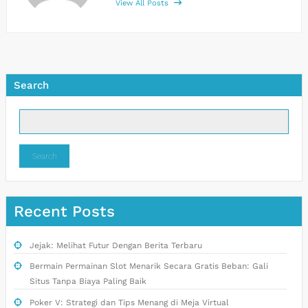
View All Posts
Search
Search
Recent Posts
Jejak: Melihat Futur Dengan Berita Terbaru
Bermain Permainan Slot Menarik Secara Gratis Beban: Gali
Situs Tanpa Biaya Paling Baik
Poker V: Strategi dan Tips Menang di Meja Virtual