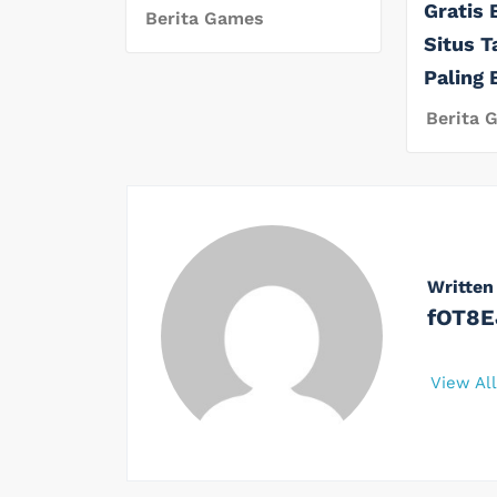
Gratis 
Berita Games
Situs T
Paling 
Berita 
Written
fOT8E
View Al