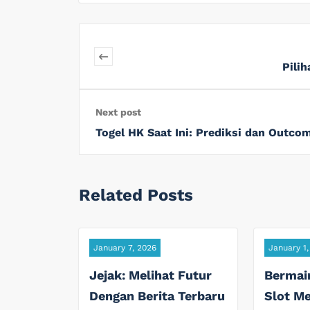
Pili
Next post
Togel HK Saat Ini: Prediksi dan Outco
Related Posts
January 7, 2026
January 1
Jejak: Melihat Futur
Bermai
Dengan Berita Terbaru
Slot Me