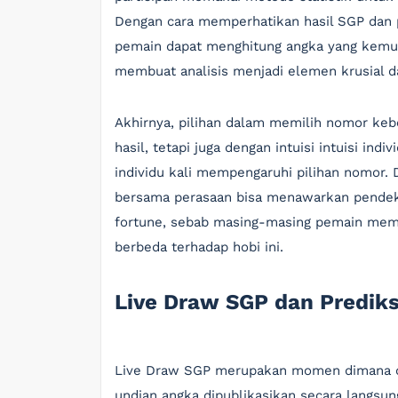
Dengan cara memperhatikan hasil SGP dan 
pemain dapat menghitung angka yang kemung
membuat analisis menjadi elemen krusial d
Akhirnya, pilihan dalam memilih nomor keb
hasil, tetapi juga dengan intuisi intuisi in
individu kali mempengaruhi pilihan nomor.
bersama perasaan bisa menawarkan pendeka
fortune, sebab masing-masing pemain memil
berbeda terhadap hobi ini.
Live Draw SGP dan Prediks
Live Draw SGP merupakan momen dimana di
undian angka dipublikasikan secara langsun