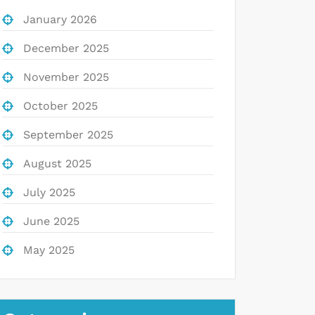
January 2026
December 2025
November 2025
October 2025
September 2025
August 2025
July 2025
June 2025
May 2025