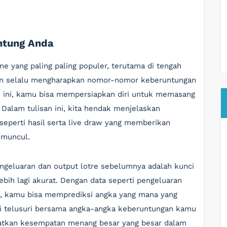
Untung Anda
me yang paling paling populer, terutama di tengah
main selalu mengharapkan nomor-nomor keberuntungan
ri ini, kamu bisa mempersiapkan diri untuk memasang
Dalam tulisan ini, kita hendak menjelaskan
 seperti hasil serta live draw yang memberikan
 muncul.
engeluaran dan output lotre sebelumnya adalah kunci
bih lagi akurat. Dengan data seperti pengeluaran
gp, kamu bisa memprediksi angka yang mana yang
mi telusuri bersama angka-angka keberuntungan kamu
apatkan kesempatan menang besar yang besar dalam