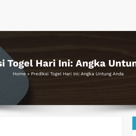
i Togel Hari Ini: Angka Unt
Home
»
Prediksi Togel Hari Ini: Angka Untung Anda