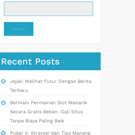
Search
Recent Posts
Jejak: Melihat Futur Dengan Berita
Terbaru
Bermain Permainan Slot Menarik
Secara Gratis Beban: Gali Situs
Tanpa Biaya Paling Baik
Poker V: Strategi dan Tips Menang