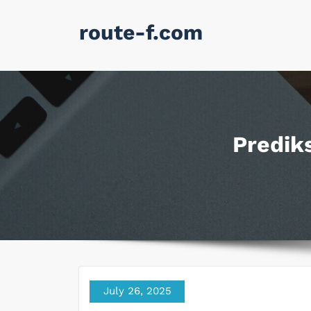
Skip
route-f.com
to
content
Prediks
July 26, 2025