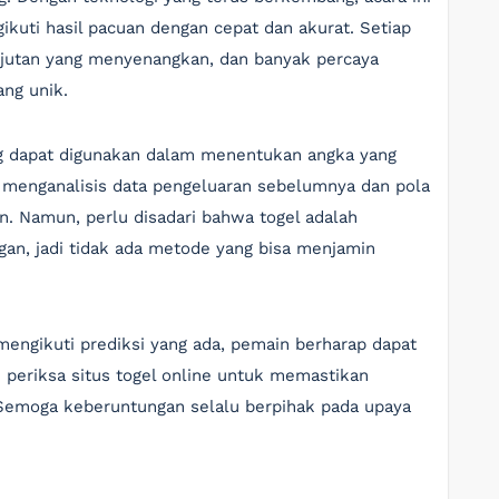
uti hasil pacuan dengan cepat dan akurat. Setiap
kejutan yang menyenangkan, dan banyak percaya
ang unik.
ng dapat digunakan dalam menentukan angka yang
i menganalisis data pengeluaran sebelumnya dan pola
. Namun, perlu disadari bahwa togel adalah
an, jadi tidak ada metode yang bisa menjamin
engikuti prediksi yang ada, pemain berharap dapat
 periksa situs togel online untuk memastikan
. Semoga keberuntungan selalu berpihak pada upaya