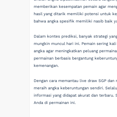
memberikan kesempatan pemain agar mengik
hasil yang ditarik memiliki potensi untuk 
bahwa angka spesifik memiliki nasib baik y
Dalam kontes prediksi, banyak strategi ya
mungkin muncul hari ini. Pemain sering kal
angka agar meningkatkan peluang permainan
permainan berbasis bergantung keberuntung
kemenangan.
Dengan cara memantau live draw SGP dan m
meraih angka keberuntungan sendiri. Selalu
informasi yang didapat akurat dan terbaru
Anda di permainan ini.