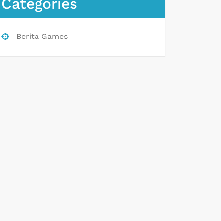
Categories
Berita Games