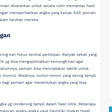
emain disarankan untuk secara rutin memantau hasil
Dengan memperhatikan angka yang keluar SGP, pemain
dalam taruhan mereka.
ngan
ing kali fokus sentral partisipan. Banyak sekali yang
fik yg bisa mengoptimalkan kemungkinan agar
belumnya, pemain bisa menciptakan taktik untuk
uk muncul. Misalnya, nomor-nomor yang sering tampil
an bagi pemain agar menentukan angka yang bisa
ngka yg cenderung tampil dalam hasil lotre. Beberapa
mencari angka-angka yang memiliki tingkat tinggi.