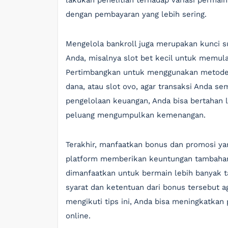
lakukan penelitian terhadap variasi permain
dengan pembayaran yang lebih sering.
Mengelola bankroll juga merupakan kunci s
Anda, misalnya slot bet kecil untuk memula
Pertimbangkan untuk menggunakan metode pe
dana, atau slot ovo, agar transaksi Anda s
pengelolaan keuangan, Anda bisa bertahan
peluang mengumpulkan kemenangan.
Terakhir, manfaatkan bonus dan promosi yan
platform memberikan keuntungan tambahan s
dimanfaatkan untuk bermain lebih banyak
syarat dan ketentuan dari bonus tersebut
mengikuti tips ini, Anda bisa meningkatka
online.