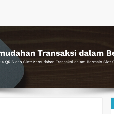
emudahan Transaksi dalam Be
e
»
QRIS dan Slot: Kemudahan Transaksi dalam Bermain Slot 