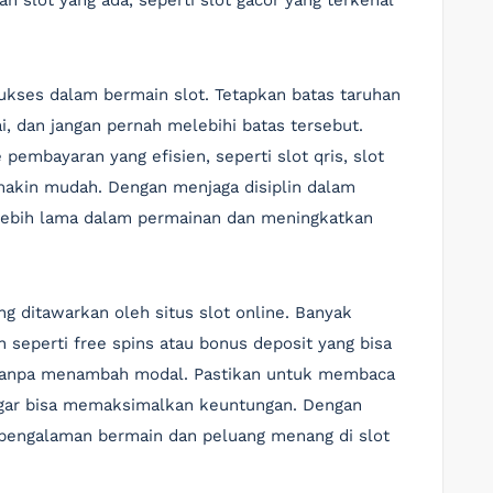
an slot yang ada, seperti slot gacor yang terkenal
ukses dalam bermain slot. Tetapkan batas taruhan
i, dan jangan pernah melebihi batas tersebut.
mbayaran yang efisien, seperti slot qris, slot
emakin mudah. Dengan menjaga disiplin dalam
 lebih lama dalam permainan dan meningkatkan
g ditawarkan oleh situs slot online. Banyak
eperti free spins atau bonus deposit yang bisa
 tanpa menambah modal. Pastikan untuk membaca
 agar bisa memaksimalkan keuntungan. Dengan
n pengalaman bermain dan peluang menang di slot