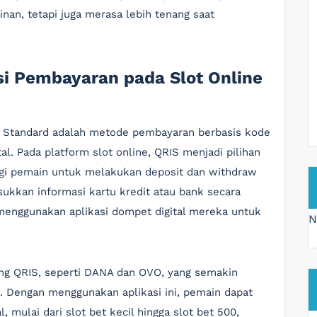
an, tetapi juga merasa lebih tenang saat
si Pembayaran pada Slot Online
 Standard adalah metode pembayaran berbasis kode
l. Pada platform slot online, QRIS menjadi pilihan
i pemain untuk melakukan deposit dan withdraw
kkan informasi kartu kredit atau bank secara
enggunakan aplikasi dompet digital mereka untuk
N
ng QRIS, seperti DANA dan OVO, yang semakin
e. Dengan menggunakan aplikasi ini, pemain dapat
mulai dari slot bet kecil hingga slot bet 500,