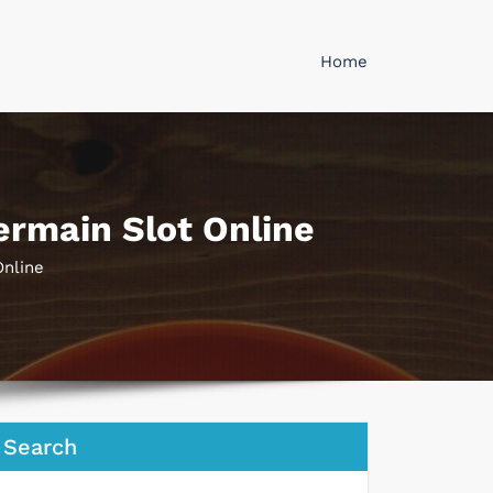
Home
rmain Slot Online
Online
Search