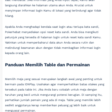
saat mendaftar. Jika informasi yang Anda input tepat, Kamu akan
langsung diarahkan ke halaman utama akun Anda. Krucial untuk
menyimpan informasi login Kamu di lokasi yang terlindungi agar tidak
hilang.
Apabila Anda menghadapi kendala saat login atau terlupa kata sandi,
Pokerhebat menyediakan opsi reset kata sandi. Anda bisa mengikuti
petunjuk yang tersedia di halaman login untuk reset kata sandi Kamu.
Yakinkan untuk memperbaharui data akun Anda secara rutin dan
melindungi keamanan akun dengan tidak membagikan informasi login
kepada orang lain.
Panduan Memilih Table dan Permainan
Memilih meja yang sesuai merupakan langkah awal yang penting untuk
bermain pada IDNPlay. Usahakan agar memperhatikan batas stakes yang
tersebut pada table ini. Jika Anda baru cobalah untuk meja dengan
taruhan yang kecil untuk mengurangi potensi kerugian. Di samping itu,
perhatikan jumlah pemain yang ada di meja. Table yang memiliki lebih
sedikit anggotanya kerap memberikan peluang yg lebih baik untuk
menguasai permainan.