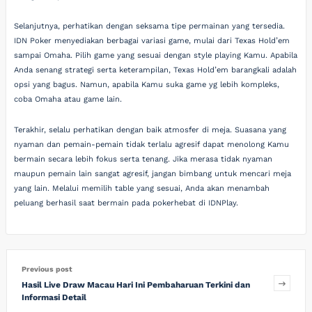
Selanjutnya, perhatikan dengan seksama tipe permainan yang tersedia.
IDN Poker menyediakan berbagai variasi game, mulai dari Texas Hold’em
sampai Omaha. Pilih game yang sesuai dengan style playing Kamu. Apabila
Anda senang strategi serta keterampilan, Texas Hold’em barangkali adalah
opsi yang bagus. Namun, apabila Kamu suka game yg lebih kompleks,
coba Omaha atau game lain.
Terakhir, selalu perhatikan dengan baik atmosfer di meja. Suasana yang
nyaman dan pemain-pemain tidak terlalu agresif dapat menolong Kamu
bermain secara lebih fokus serta tenang. Jika merasa tidak nyaman
maupun pemain lain sangat agresif, jangan bimbang untuk mencari meja
yang lain. Melalui memilih table yang sesuai, Anda akan menambah
peluang berhasil saat bermain pada pokerhebat di IDNPlay.
Previous post
Hasil Live Draw Macau Hari Ini Pembaharuan Terkini dan
Informasi Detail