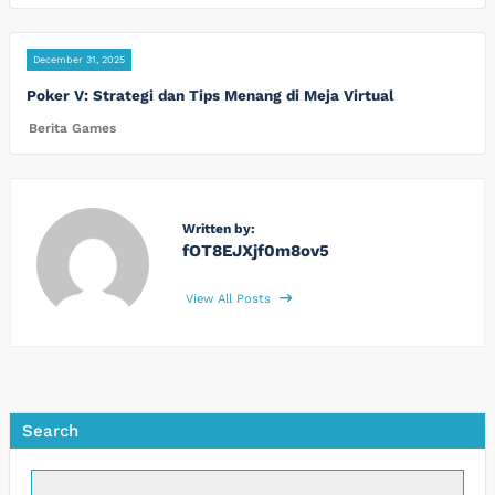
December 31, 2025
Poker V: Strategi dan Tips Menang di Meja Virtual
Berita Games
Written by:
fOT8EJXjf0m8ov5
View All Posts
Search