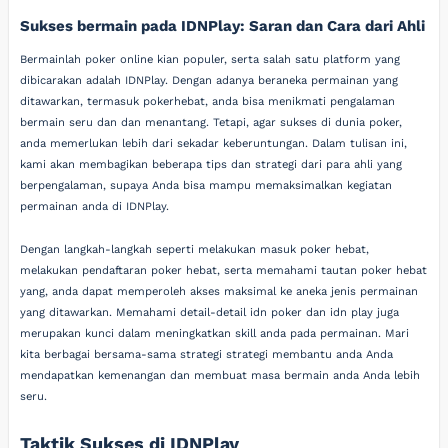
Sukses bermain pada IDNPlay: Saran dan Cara dari Ahli
Bermainlah poker online kian populer, serta salah satu platform yang
dibicarakan adalah IDNPlay. Dengan adanya beraneka permainan yang
ditawarkan, termasuk pokerhebat, anda bisa menikmati pengalaman
bermain seru dan dan menantang. Tetapi, agar sukses di dunia poker,
anda memerlukan lebih dari sekadar keberuntungan. Dalam tulisan ini,
kami akan membagikan beberapa tips dan strategi dari para ahli yang
berpengalaman, supaya Anda bisa mampu memaksimalkan kegiatan
permainan anda di IDNPlay.
Dengan langkah-langkah seperti melakukan masuk poker hebat,
melakukan pendaftaran poker hebat, serta memahami tautan poker hebat
yang, anda dapat memperoleh akses maksimal ke aneka jenis permainan
yang ditawarkan. Memahami detail-detail idn poker dan idn play juga
merupakan kunci dalam meningkatkan skill anda pada permainan. Mari
kita berbagai bersama-sama strategi strategi membantu anda Anda
mendapatkan kemenangan dan membuat masa bermain anda Anda lebih
seru.
Taktik Sukses di IDNPlay