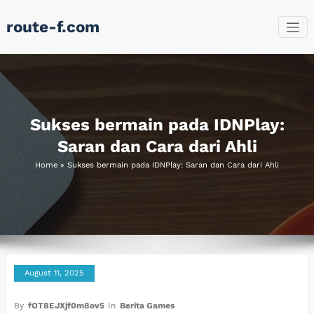
Skip
route-f.com
to
content
Sukses bermain pada IDNPlay:
Saran dan Cara dari Ahli
Home
»
Sukses bermain pada IDNPlay: Saran dan Cara dari Ahli
August 11, 2025
By
fOT8EJXjf0m8ov5
In
Berita Games