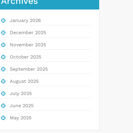
Archives
January 2026
December 2025
November 2025
October 2025
September 2025
August 2025
July 2025
June 2025
May 2025