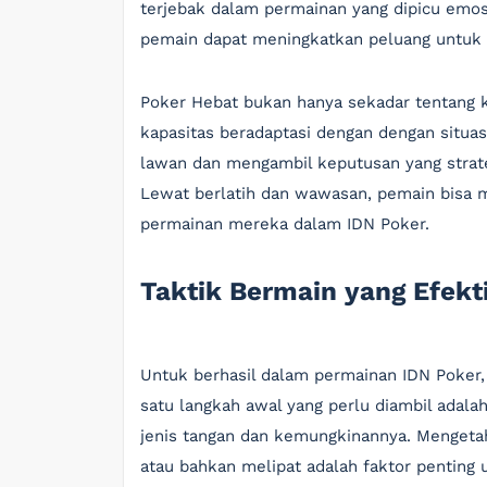
terjebak dalam permainan yang dipicu emos
pemain dapat meningkatkan peluang untuk
Poker Hebat bukan hanya sekadar tentang k
kapasitas beradaptasi dengan dengan situa
lawan dan mengambil keputusan yang strat
Lewat berlatih dan wawasan, pemain bisa
permainan mereka dalam IDN Poker.
Taktik Bermain yang Efekt
Untuk berhasil dalam permainan IDN Poker,
satu langkah awal yang perlu diambil adalah
jenis tangan dan kemungkinannya. Mengeta
atau bahkan melipat adalah faktor pentin