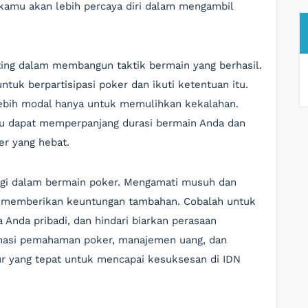
kamu akan lebih percaya diri dalam mengambil
ing dalam membangun taktik bermain yang berhasil.
uk berpartisipasi poker dan ikuti ketentuan itu.
ebih modal hanya untuk memulihkan kekalahan.
mu dapat memperpanjang durasi bermain Anda dan
r yang hebat.
logi dalam bermain poker. Mengamati musuh dan
t memberikan keuntungan tambahan. Cobalah untuk
 Anda pribadi, dan hindari biarkan perasaan
nasi pemahaman poker, manajemen uang, dan
alur yang tepat untuk mencapai kesuksesan di IDN