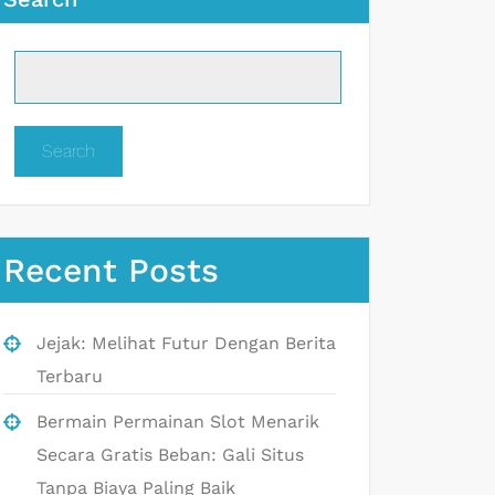
Search
Recent Posts
Jejak: Melihat Futur Dengan Berita
Terbaru
Bermain Permainan Slot Menarik
Secara Gratis Beban: Gali Situs
Tanpa Biaya Paling Baik