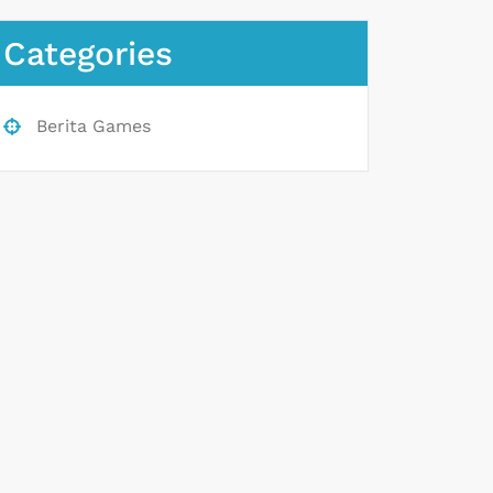
Categories
Berita Games