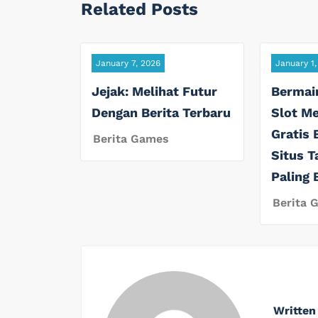
Related Posts
January 7, 2026
January 1
Jejak: Melihat Futur
Bermai
Dengan Berita Terbaru
Slot Me
Gratis 
Berita Games
Situs T
Paling 
Berita 
Written