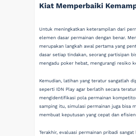
Kiat Memperbaiki Kemam
Untuk meningkatkan keterampilan dari perm
elemen dasar permainan dengan benar. Menge
merupakan langkah awal pertama yang pent
dasar setiap tindakan, seorang partisipan b
mengadu poker hebat, mengurangi resiko k
Kemudian, latihan yang teratur sangatlah d
seperti IDN Play agar berlatih secara teratu
mengidentifikasi pola permainan kompetit
samping itu, simulasi permainan juga bis
membuat keputusan yang cepat dan efisien 
Terakhir, evaluasi permainan pribadi sangat