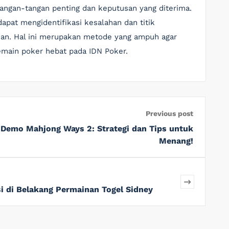
angan-tangan penting dan keputusan yang diterima.
apat mengidentifikasi kesalahan dan titik
ian. Hal ini merupakan metode yang ampuh agar
emain poker hebat pada IDN Poker.
Previous post
 Demo Mahjong Ways 2: Strategi dan Tips untuk
Menang!
si di Belakang Permainan Togel Sidney