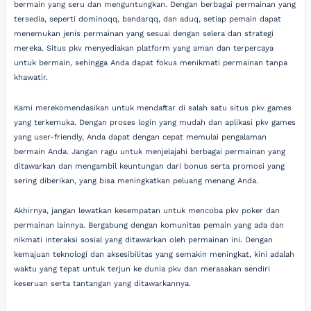
bermain yang seru dan menguntungkan. Dengan berbagai permainan yang
tersedia, seperti dominoqq, bandarqq, dan aduq, setiap pemain dapat
menemukan jenis permainan yang sesuai dengan selera dan strategi
mereka. Situs pkv menyediakan platform yang aman dan terpercaya
untuk bermain, sehingga Anda dapat fokus menikmati permainan tanpa
khawatir.
Kami merekomendasikan untuk mendaftar di salah satu situs pkv games
yang terkemuka. Dengan proses login yang mudah dan aplikasi pkv games
yang user-friendly, Anda dapat dengan cepat memulai pengalaman
bermain Anda. Jangan ragu untuk menjelajahi berbagai permainan yang
ditawarkan dan mengambil keuntungan dari bonus serta promosi yang
sering diberikan, yang bisa meningkatkan peluang menang Anda.
Akhirnya, jangan lewatkan kesempatan untuk mencoba pkv poker dan
permainan lainnya. Bergabung dengan komunitas pemain yang ada dan
nikmati interaksi sosial yang ditawarkan oleh permainan ini. Dengan
kemajuan teknologi dan aksesibilitas yang semakin meningkat, kini adalah
waktu yang tepat untuk terjun ke dunia pkv dan merasakan sendiri
keseruan serta tantangan yang ditawarkannya.