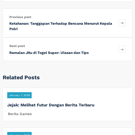
Previous post
Ketahanan: Tanggapan Terhadap Bencana Menurut Kepala
Polri
Next post
Ramalan Jitu di Togel Super: Ulasan dan Tips
Related Posts
January 7, 2026
Jejak: Melihat Futur Dengan Berita Terbaru
Berita Games
January 1, 2026