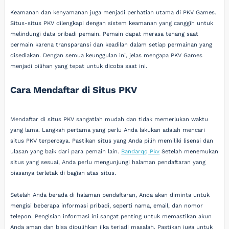
Keamanan dan kenyamanan juga menjadi perhatian utama di PKV Games.
Situs-situs PKV dilengkapi dengan sistem keamanan yang canggih untuk
melindungi data pribadi pemain. Pemain dapat merasa tenang saat
bermain karena transparansi dan keadilan dalam setiap permainan yang
disediakan. Dengan semua keunggulan ini, jelas mengapa PKV Games
menjadi pilihan yang tepat untuk dicoba saat ini.
Cara Mendaftar di Situs PKV
Mendaftar di situs PKV sangatlah mudah dan tidak memerlukan waktu
yang lama. Langkah pertama yang perlu Anda lakukan adalah mencari
situs PKV terpercaya. Pastikan situs yang Anda pilih memiliki lisensi dan
ulasan yang baik dari para pemain lain.
Bandarqq Pkv
Setelah menemukan
situs yang sesuai, Anda perlu mengunjungi halaman pendaftaran yang
biasanya terletak di bagian atas situs.
Setelah Anda berada di halaman pendaftaran, Anda akan diminta untuk
mengisi beberapa informasi pribadi, seperti nama, email, dan nomor
telepon. Pengisian informasi ini sangat penting untuk memastikan akun
Anda aman dan bisa dipulihkan jika terjadi masalah. Pastikan juga untuk