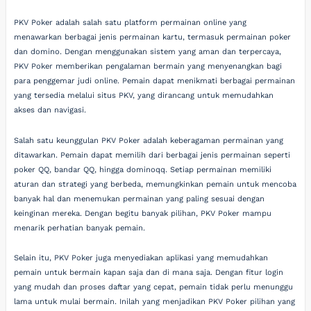
PKV Poker adalah salah satu platform permainan online yang
menawarkan berbagai jenis permainan kartu, termasuk permainan poker
dan domino. Dengan menggunakan sistem yang aman dan terpercaya,
PKV Poker memberikan pengalaman bermain yang menyenangkan bagi
para penggemar judi online. Pemain dapat menikmati berbagai permainan
yang tersedia melalui situs PKV, yang dirancang untuk memudahkan
akses dan navigasi.
Salah satu keunggulan PKV Poker adalah keberagaman permainan yang
ditawarkan. Pemain dapat memilih dari berbagai jenis permainan seperti
poker QQ, bandar QQ, hingga dominoqq. Setiap permainan memiliki
aturan dan strategi yang berbeda, memungkinkan pemain untuk mencoba
banyak hal dan menemukan permainan yang paling sesuai dengan
keinginan mereka. Dengan begitu banyak pilihan, PKV Poker mampu
menarik perhatian banyak pemain.
Selain itu, PKV Poker juga menyediakan aplikasi yang memudahkan
pemain untuk bermain kapan saja dan di mana saja. Dengan fitur login
yang mudah dan proses daftar yang cepat, pemain tidak perlu menunggu
lama untuk mulai bermain. Inilah yang menjadikan PKV Poker pilihan yang