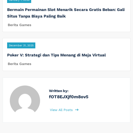
Bermain Permainan Slot Menarik Secara Gratis Beban: Gali
Situs Tanpa Biaya Paling Baik
Berita Games
December 31, 2025
Poker V: Strategi dan Tips Menang di Meja Virtual
Berita Games
Written by:
fOT8EJXjf0m8ov5
View All Posts