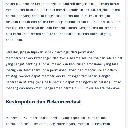
Selain itu, penting untuk mengelola bankroll dengan bijak. Pemain harus
menetapkan batasan untuk diri mereka sendiri agar tidak terjebak dalam
permainan yang berisiko tinggi. Disarankan untuk memulai dengan
taruhan rendah dan secara bertahap meningkatkan taruhan ketika sudah
merasa lebih percaya diri dan berpengalaman. Dengan cara ini, pemain
bisa menikmati permainan tanpa merasakan tekanan finansial yang
berlebihan.
Terakhir, jangan lupakan aspek psikologis dari permainan.
Mempertahankan ketenangan dan fokus selama sesi permainan adalah hal
yang sangat penting. Hindari melakukan keputusan emosional yang bisa
merugikan. Memahami pola permainan lawan dan mencari celah dalam
strategi mereka dapat memberikan keuntungan tambahan. Dengan
penerapan strategi yang baik, pemain dapat meningkatkan peluang untuk
menang dan menikmati pengalaman bermain PKV Poker secara maksimal.
Kesimpulan dan Rekomendasi
Mengenal PKV Poker adalah langkah yang tepat bagi para pecinta
permainan kartu, terutama bagi mereka yang mencari pengalaman